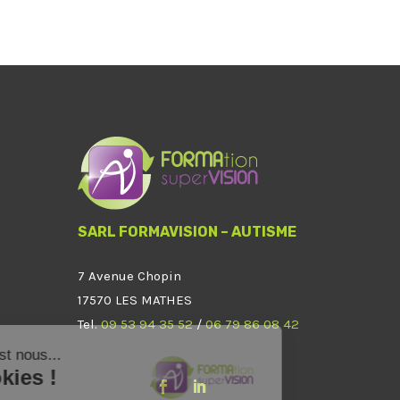
SARL FORMAVISION – AUTISME
7 Avenue Chopin
17570 LES MATHES
Tel.
09 53 94 35 52
/
06 79 86 08 42
Bonjour c'est nous...
les Cookies !