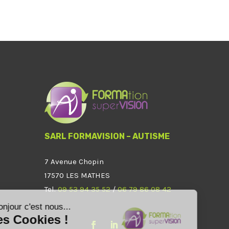
SARL FORMAVISION – AUTISME
7 Avenue Chopin
17570 LES MATHES
Tel.
09 53 94 35 52
/
06 79 86 08 42
Bonjour c'est nous...
les Cookies !