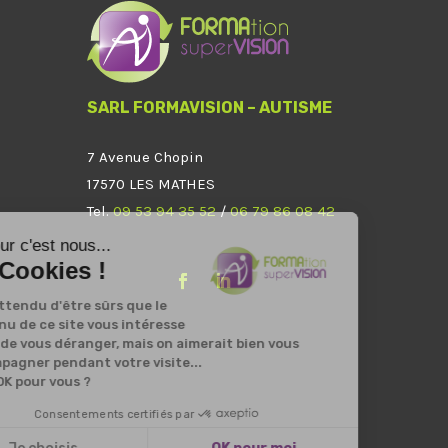
SARL FORMAVISION – AUTISME
7 Avenue Chopin
17570 LES MATHES
Tel.
09 53 94 35 52
/
06 79 86 08 42
Bonjour c'est nous...
les Cookies !
On a attendu d'être sûrs que le
contenu de ce site vous intéresse
avant de vous déranger, mais on aimerait bien vous
accompagner pendant votre visite...
C'est OK pour vous ?
Consentements certifiés par