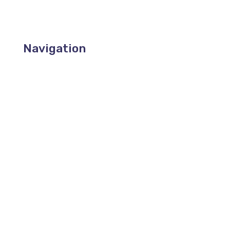
Navigation
Notre structure
Nos collaborateurs
Nos partenaires
Formations en présentiel
Distanciel
Colloques et Sessions Ouvertes
Certifications
Supervision