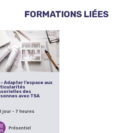
FORMATIONS LIÉES
– Adapter l’espace aux
ticularités
sorielles des
rsonnes avec TSA
1 jour - 7 heures
Présentiel