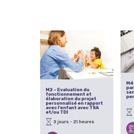
M4 
par
M2 – Evaluation du
sen
fonctionnement et
pe
élaboration du projet
personnalisé en rapport
avec l’enfant avec TSA
et/ou TDI
3 jours - 21 heures