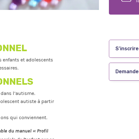
l
ONNEL
S'inscrire
es enfants et adolescents
essaires.
Demander
ONNELS
 dans l’autisme.
dolescent autiste à partir
ions qui conviennent.
able du manuel « Profil