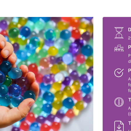
D
2
P
P
d
P
A
f
f
T
A
(
T