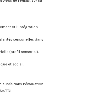
soriels de l’enfant sur sa
ement et l’intégration
larités sensorielles dans
lle (profil sensoriel).
ue et social.
ialisée dans l’évaluation
TSA/TDI.