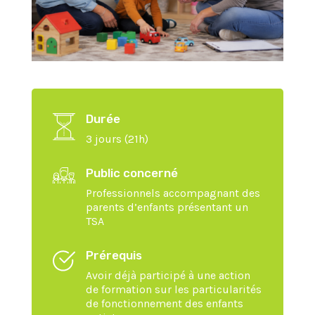
Durée
3 jours (21h)
Public concerné
Professionnels accompagnant des
parents d’enfants présentant un
TSA
Prérequis
Avoir déjà participé à une action
de formation sur les particularités
de fonctionnement des enfants